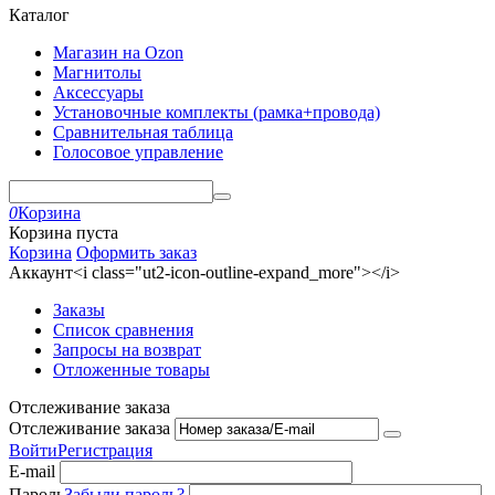
Каталог
Магазин на Ozon
Магнитолы
Аксессуары
Установочные комплекты (рамка+провода)
Сравнительная таблица
Голосовое управление
0
Корзина
Корзина пуста
Корзина
Оформить заказ
Аккаунт<i class="ut2-icon-outline-expand_more"></i>
Заказы
Список сравнения
Запросы на возврат
Отложенные товары
Отслеживание заказа
Отслеживание заказа
Войти
Регистрация
E-mail
Пароль
Забыли пароль?