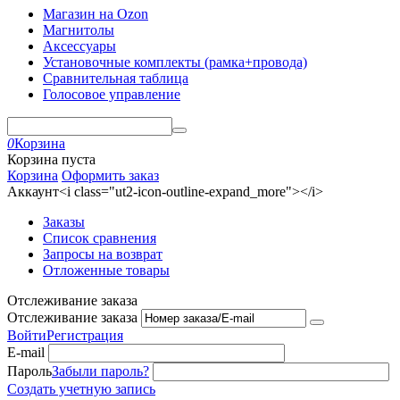
Магазин на Ozon
Магнитолы
Аксессуары
Установочные комплекты (рамка+провода)
Сравнительная таблица
Голосовое управление
0
Корзина
Корзина пуста
Корзина
Оформить заказ
Аккаунт<i class="ut2-icon-outline-expand_more"></i>
Заказы
Список сравнения
Запросы на возврат
Отложенные товары
Отслеживание заказа
Отслеживание заказа
Войти
Регистрация
E-mail
Пароль
Забыли пароль?
Создать учетную запись