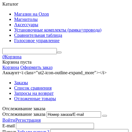
Каталог
Магазин на Ozon
Магнитолы
Аксессуары
Установочные комплекты (рамка+провода)
Сравнительная таблица
Голосовое управление
0
Корзина
Корзина пуста
Корзина
Оформить заказ
Аккаунт<i class="ut2-icon-outline-expand_more"></i>
Заказы
Список сравнения
Запросы на возврат
Отложенные товары
Отслеживание заказа
Отслеживание заказа
Войти
Регистрация
E-mail
Пароль
Забыли пароль?