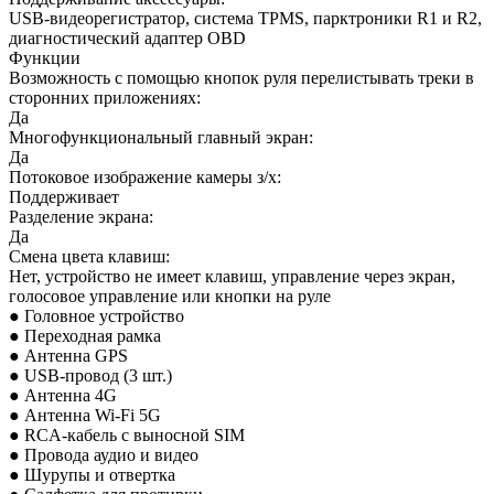
USB-видеорегистратор, система TPMS, парктроники R1 и R2,
диагностический адаптер OBD
Функции
Возможность с помощью кнопок руля перелистывать треки в
сторонних приложениях:
Да
Многофункциональный главный экран:
Да
Потоковое изображение камеры з/х:
Поддерживает
Разделение экрана:
Да
Смена цвета клавиш:
Нет, устройство не имеет клавиш, управление через экран,
голосовое управление или кнопки на руле
● Головное устройство
● Переходная рамка
● Антенна GPS
● USB-провод (3 шт.)
● Антенна 4G
● Антенна Wi-Fi 5G
● RCA-кабель с выносной SIM
● Провода аудио и
видео
● Шурупы и отвертка