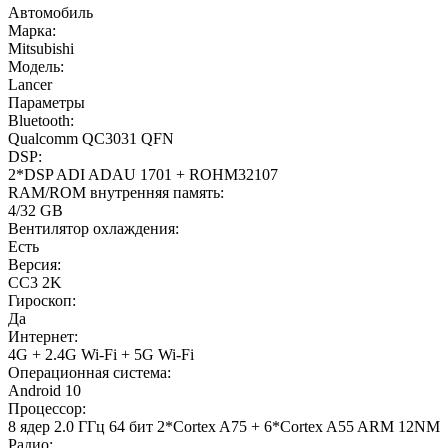
Автомобиль
Марка:
Mitsubishi
Модель:
Lancer
Параметры
Bluetooth:
Qualcomm QC3031 QFN
DSP:
2*DSP ADI ADAU 1701 + ROHM32107
RAM/ROM внутренняя память:
4/32 GB
Вентилятор охлаждения:
Есть
Версия:
CC3 2K
Гироскоп:
Да
Интернет:
4G + 2.4G Wi-Fi + 5G Wi-Fi
Операционная система:
Android 10
Процессор:
8 ядер 2.0 ГГц 64 бит 2*Cortex A75 + 6*Cortex A55 ARM 12NM
Радио: