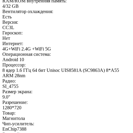
RAM/ROM внутренняя память:
4/32 GB
Вентилятор охлаждения:
Есть
Версия:
CC3L
Гироскоп:
Нет
Интернет:
4G+WiFi 2.4G +WiFi 5G
Операционная система:
Android 10
Процессор:
8 ядер 1.6 ГГц 64 бит Unisoc UIS8581A (SC9863A) 8*A55
ARM 28nm
Радио:
SI_4755
Размер экрана:
9.0"
Разрешение:
1280*720
Товар:
Магнитола
Чип-усилитель:
EnChip7388