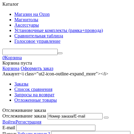
Каталог
Магазин на Ozon
Магнитолы
Аксессуары
Установочные комплекты (рамка+провода)
Сравнительная таблица
Голосовое управление
0
Корзина
Корзина пуста
Корзина
Оформить заказ
Аккаунт<i class="ut2-icon-outline-expand_more"></i>
Заказы
Список сравнения
Запросы на возврат
Отложенные товары
Отслеживание заказа
Отслеживание заказа
Войти
Регистрация
E-mail
Пароль
Забыли пароль?