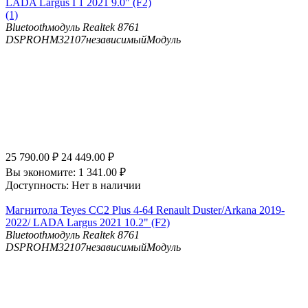
LADA Largus I 1 2021 9.0" (F2)
(1)
Bluetooth
модуль Realtek 8761
DSP
ROHM32107независимыйМодуль
25 790.00
₽
24 449.00
₽
Вы экономите:
1 341.00
₽
Доступность:
Нет в наличии
Магнитола Teyes CC2 Plus 4-64 Renault Duster/Arkana 2019-
2022/ LADA Largus 2021 10.2" (F2)
Bluetooth
модуль Realtek 8761
DSP
ROHM32107независимыйМодуль