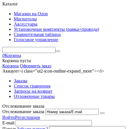
Каталог
Магазин на Ozon
Магнитолы
Аксессуары
Установочные комплекты (рамка+провода)
Сравнительная таблица
Голосовое управление
0
Корзина
Корзина пуста
Корзина
Оформить заказ
Аккаунт<i class="ut2-icon-outline-expand_more"></i>
Заказы
Список сравнения
Запросы на возврат
Отложенные товары
Отслеживание заказа
Отслеживание заказа
Войти
Регистрация
E-mail
Пароль
Забыли пароль?