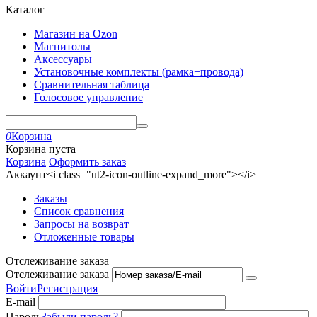
Каталог
Магазин на Ozon
Магнитолы
Аксессуары
Установочные комплекты (рамка+провода)
Сравнительная таблица
Голосовое управление
0
Корзина
Корзина пуста
Корзина
Оформить заказ
Аккаунт<i class="ut2-icon-outline-expand_more"></i>
Заказы
Список сравнения
Запросы на возврат
Отложенные товары
Отслеживание заказа
Отслеживание заказа
Войти
Регистрация
E-mail
Пароль
Забыли пароль?