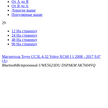
От А до Я
От Я до А
Дорогие выше
Популярные выше
29
12 На страницу
24 На страницу
48 На страницу
96 На страницу
Магнитола Teyes CC3L 4-32 Volvo XC60 I 1 2008 - 2017 9.0"
(A)
Bluetooth
Встроенный UWE5623DU
DSP
AKM AK7604VQ