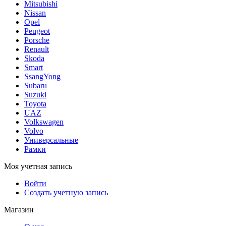
Mitsubishi
Nissan
Opel
Peugeot
Porsche
Renault
Skoda
Smart
SsangYong
Subaru
Suzuki
Toyota
UAZ
Volkswagen
Volvo
Универсальные
Рамки
Моя учетная запись
Войти
Создать учетную запись
Магазин