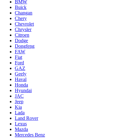
BMW
Buick
Changan
Chery
Chevrolet
Chrysler
Citroen
Dodge
Dongfeng
FAW
Fiat
Ford
GAZ
Geely
Haval
Honda
Hyundai
JAC
Jeep
Kia
Lada
Land Rover
Lexus
Mazda
Mercedes Benz