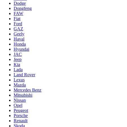
Dodge
Dongfeng
FAW
Fiat
Ford
GAZ
Geely
Haval
Honda
Hyundai
JAC
Jeep
Kia
Lada
Land Rover
Lexus
Mazda
Mercedes Benz
Mitsubishi
Nissan
Opel
Peugeot
Porsche
Renault
Skoda