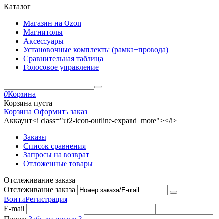
Каталог
Магазин на Ozon
Магнитолы
Аксессуары
Установочные комплекты (рамка+провода)
Сравнительная таблица
Голосовое управление
0
Корзина
Корзина пуста
Корзина
Оформить заказ
Аккаунт<i class="ut2-icon-outline-expand_more"></i>
Заказы
Список сравнения
Запросы на возврат
Отложенные товары
Отслеживание заказа
Отслеживание заказа
Войти
Регистрация
E-mail
Пароль
Забыли пароль?