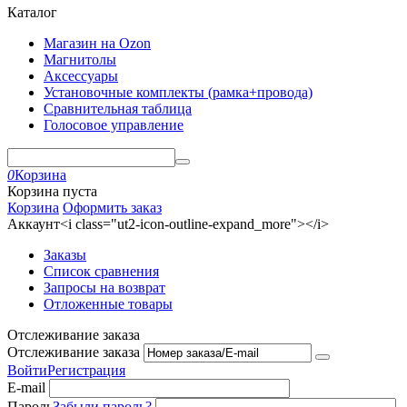
Каталог
Магазин на Ozon
Магнитолы
Аксессуары
Установочные комплекты (рамка+провода)
Сравнительная таблица
Голосовое управление
0
Корзина
Корзина пуста
Корзина
Оформить заказ
Аккаунт<i class="ut2-icon-outline-expand_more"></i>
Заказы
Список сравнения
Запросы на возврат
Отложенные товары
Отслеживание заказа
Отслеживание заказа
Войти
Регистрация
E-mail
Пароль
Забыли пароль?