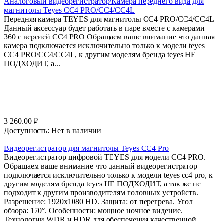
Аналоговый видеорегистратор/Камера переднего вида для
магнитолы Teyes CC4 PRO/CC4/CC4L
Передняя камера TEYES для магнитолы CC4 PRO/СС4/CC4L
Данный аксессуар будет работать в паре вместе с камерами
360 с версией CC4 PRO Обращаем ваше внимание что данная
камера подключается исключительно только к модели teyes
CC4 PRO/СС4/CC4L, к другим моделям бренда teyes НЕ
ПОДХОДИТ, а...
3 260.00
₽
Доступность:
Нет в наличии
Видеорегистратор для магнитолы Teyes CC4 Pro
Видеорегистратор цифровой TEYES для модели CC4 PRO.
Обращаем ваше внимание что данный видеорегистратор
подключается исключительно только к модели teyes cc4 pro, к
другим моделям бренда teyes НЕ ПОДХОДИТ, а так же не
подходит к другим производителям головных устройств.
Разрешение: 1920х1080 HD. Защита: от перегрева. Угол
обзора: 170°. Особенности: мощное ночное видение.
Технологии WDR и HDR для обеспечения качественной