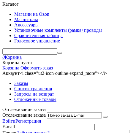
Каталог
Магазин на Ozon
Магнитолы
Аксессуары
Установочные комплекты (рамка+провода)
Сравнительная таблица
Голосовое управление
0
Корзина
Корзина пуста
Корзина
Оформить заказ
Аккаунт<i class="ut2-icon-outline-expand_more"></i>
Заказы
Список сравнения
Запросы на возврат
Отложенные товары
Отслеживание заказа
Отслеживание заказа
Войти
Регистрация
E-mail
Пароль
Забыли пароль?