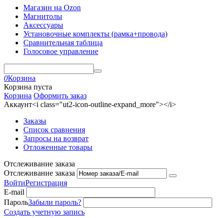
Магазин на Ozon
Магнитолы
Аксессуары
Установочные комплекты (рамка+провода)
Сравнительная таблица
Голосовое управление
0
Корзина
Корзина пуста
Корзина
Оформить заказ
Аккаунт<i class="ut2-icon-outline-expand_more"></i>
Заказы
Список сравнения
Запросы на возврат
Отложенные товары
Отслеживание заказа
Отслеживание заказа
Войти
Регистрация
E-mail
Пароль
Забыли пароль?
Создать учетную запись